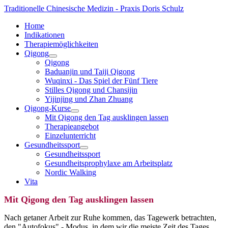
Traditionelle Chinesische Medizin - Praxis Doris Schulz
Home
Indikationen
Therapiemöglichkeiten
Qigong
Qigong
Baduanjin und Taiji Qigong
Wuqinxi - Das Spiel der Fünf Tiere
Stilles Qigong und Chansijin
Yijinjing und Zhan Zhuang
Qigong-Kurse
Mit Qigong den Tag ausklingen lassen
Therapieangebot
Einzelunterricht
Gesundheitssport
Gesundheitssport
Gesundheitsprophylaxe am Arbeitsplatz
Nordic Walking
Vita
Mit Qigong den Tag ausklingen lassen
Nach getaner Arbeit zur Ruhe kommen, das Tagewerk betrachten,
den "Autofokus" - Modus, in dem wir die meiste Zeit des Tages