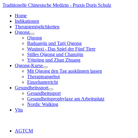
Traditionelle Chinesische Medizin - Praxis Doris Schulz
Home
Indikationen
Therapiemöglichkeiten
Qigong
Qigong
Baduanjin und Taiji Qigong
Wuqinxi - Das Spiel der Fünf Tiere
Stilles Qigong und Chansijin
Yijinjing und Zhan Zhuang
Qigong-Kurse
Mit Qigong den Tag ausklingen lassen
Therapieangebot
Einzelunterricht
Gesundheitssport
Gesundheitssport
Gesundheitsprophylaxe am Arbeitsplatz
Nordic Walking
Vita
AGTCM