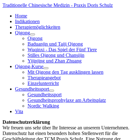
Traditionelle Chinesische Medizin - Praxis Doris Schulz
Home
Indikationen
Therapiemöglichkeiten
Qigong
Qigong
Baduanjin und Taiji Qigong
Wuqinxi - Das Spiel der Fünf Tiere
Stilles Qigong und Chansijin
Yijinjing und Zhan Zhuang
Qigong-Kurse
Mit Qigong den Tag ausklingen lassen
Therapieangebot
Einzelunterricht
Gesundheitssport
Gesundheitssport
Gesundheitsprophylaxe am Arbeitsplatz
Nordic Walking
Vita
Datenschutzerklärung
Wir freuen uns sehr über Ihr Interesse an unserem Unternehmen.
Datenschutz hat einen besonders hohen Stellenwert für die
Geschäftsleitung der TCM Praxis Schulz. Eine Nutzung der