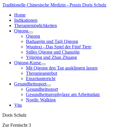
Traditionelle Chinesische Medizin - Praxis Doris Schulz
Home
Indikationen
Therapiemöglichkeiten
Qigong
Qigong
Baduanjin und Taiji Qigong
Wuqinxi - Das Spiel der Fünf Tiere
Stilles Qigong und Chansijin
Yijinjing und Zhan Zhuang
Qigong-Kurse
Mit Qigong den Tag ausklingen lassen
Therapieangebot
Einzelunterricht
Gesundheitssport
Gesundheitssport
Gesundheitsprophylaxe am Arbeitsplatz
Nordic Walking
Vita
Doris Schulz
Zur Fernischt 3