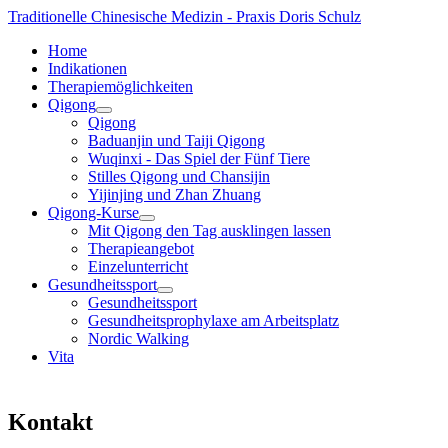
Traditionelle Chinesische Medizin - Praxis Doris Schulz
Home
Indikationen
Therapiemöglichkeiten
Qigong
Qigong
Baduanjin und Taiji Qigong
Wuqinxi - Das Spiel der Fünf Tiere
Stilles Qigong und Chansijin
Yijinjing und Zhan Zhuang
Qigong-Kurse
Mit Qigong den Tag ausklingen lassen
Therapieangebot
Einzelunterricht
Gesundheitssport
Gesundheitssport
Gesundheitsprophylaxe am Arbeitsplatz
Nordic Walking
Vita
Kontakt