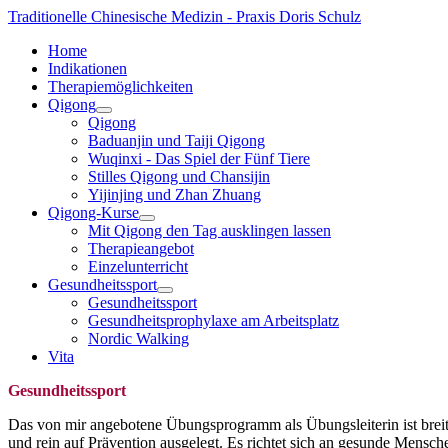
Traditionelle Chinesische Medizin - Praxis Doris Schulz
Home
Indikationen
Therapiemöglichkeiten
Qigong
Qigong
Baduanjin und Taiji Qigong
Wuqinxi - Das Spiel der Fünf Tiere
Stilles Qigong und Chansijin
Yijinjing und Zhan Zhuang
Qigong-Kurse
Mit Qigong den Tag ausklingen lassen
Therapieangebot
Einzelunterricht
Gesundheitssport
Gesundheitssport
Gesundheitsprophylaxe am Arbeitsplatz
Nordic Walking
Vita
Gesundheitssport
Das von mir angebotene Übungsprogramm als Übungsleiterin ist breite
und rein auf Prävention ausgelegt. Es richtet sich an gesunde Mensch